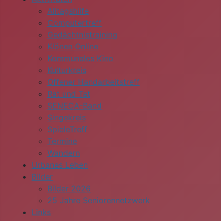
Alltagshilfe
Computertreff
Gedächtnistraining
Klönen Online
Kommunales Kino
Kulturkreis
Offener Handarbeitstreff
Rat und Tat
SENECA-Band
Singekreis
SpieleTreff
Termine
Wandern
Urbanes Leben
Bilder
Bilder 2026
25 Jahre Seniorennetzwerk
Links