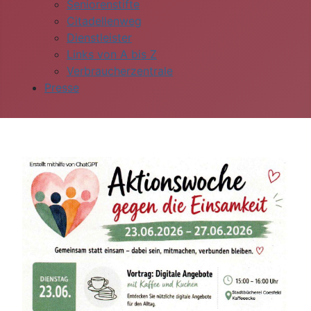
Seniorenstifte
Citadellenweg
Dienstleister
Links von A bis Z
Verbraucherzentrale
Presse